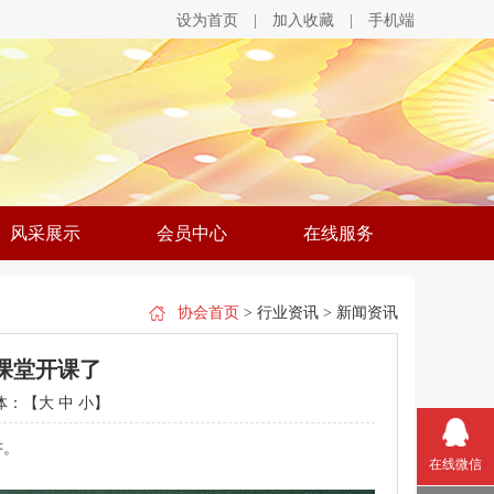
设为首页
|
加入收藏
|
手机端
风采展示
会员中心
在线服务
协会首页
> 行业资讯 > 新闻资讯
课堂开课了
体：【
大
中
小
】
讲。
在线微信