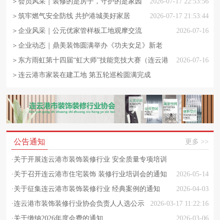
益维修进小区
＞会员风采｜装修的是房子，守护的是家园
2026-07-17 22:53:56
＞筑牢燃气安全防线 共护港城美好家居
2026-07-17 21:53:44
＞企业风采｜公元优家管样板工地观摩交流
2026-07-16
＞企业动态｜鼎美装饰圆满举办《功夫女足》新老
客户观影答谢活动
＞东方雨虹第十四届“虹大师”技能竞技大赛（连云港
2026-07-16
站）成功举办
＞连云港市家装在建工地 第五轮巡检圆满完成
2026-07-14 22:53:55
2026-07-14 12:44:54
公告通知
更多 >>
·
关于开展连云港市装饰装修行业 安全质量专项培训
的通知
·
关于召开连云港市住宅装饰 装修行业培训会的通知
2026-05-14
·
关于征集连云港市装饰装修行业 经典案例的通知
2026-06-24 22:43:44
2026-04-03
·
连云港市装饰装修行业协会负责人人选公示
2026-03-17 11:22:16
·
关于缴纳2026年度会费的通知
2026-03-06