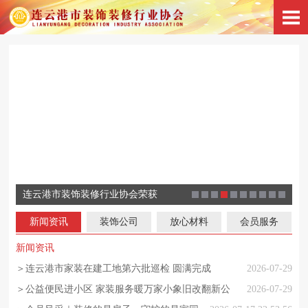
连云港市装饰装修行业协会荣获
凝心聚力共启新篇协会第六届四
连云港市装饰装修行业协会祝全
连云港市装饰装修行业协会春节
4A级社会组织殊荣
连云港市装饰装修企业学院主题
携手共进筑梦未来连装协六届二
连装协校协合作装饰装修学院首
连云港市材装处和连云港市装协
校协合作装饰装修学院新学年新
协会成功举办装饰装修行业第二
新闻资讯
装饰公司
放心材料
会员服务
次会员大会顺利召开
市人民元宵节快乐！
温暖传递 助力乡村振兴
讲座开讲
次会员大会成功召开
次主题讲座开讲
召开住宅放心消费创建专题会
课堂开课了
堂专业培训课
新闻资讯
＞连云港市家装在建工地第六批巡检 圆满完成
2026-07-29
＞公益便民进小区 家装服务暖万家小象旧改翻新公
2026-07-29