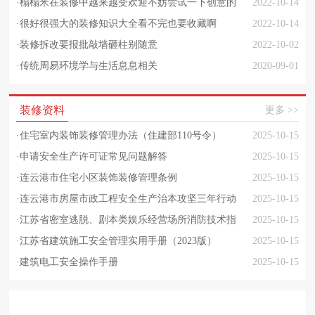
·
榻榻米在装修中越来越受欢迎不妨尝试一下创意的
2022-10-14
榻榻米设计
·
很好很强大的装修知识大全看不完也要收藏啊
2022-10-14
·
装修拆改要报批敲墙砸柱别随意
2022-10-02
·
传统周易环境学与生活息息相关
2020-09-01
装修资料
更多 >>
·
住宅室内装饰装修管理办法（住建部110号令）
2025-10-15
·
申请安全生产许可证常见问题解答
2025-10-15
·
连云港市住宅小区装饰装修管理条例
2025-10-15
·
连云港市房屋市政工程安全生产治本攻坚三年行动
2025-10-15
实施方案
·
江苏省密室逃脱、剧本类娱乐经营场所消防技术指
2025-10-15
引
·
江苏省建筑施工安全管理实用手册（2023版）
2025-10-15
·
建筑电工安全操作手册
2025-10-15