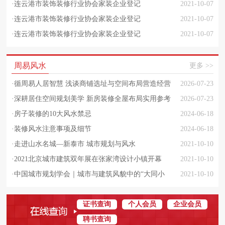
·
连云港市装饰装修行业协会家装企业登记
2021-10-07
·
连云港市装饰装修行业协会家装企业登记
2021-10-07
·
连云港市装饰装修行业协会家装企业登记
2021-10-07
周易风水
更多 >>
·
循周易人居智慧 浅谈商铺选址与空间布局营造经营
2026-07-23
旺势之道
·
深耕居住空间规划美学 新房装修全屋布局实用参考
2026-07-23
指南
·
房子装修的10大风水禁忌
2024-06-18
·
装修风水注意事项及细节
2024-06-18
·
走进山水名城—新泰市 城市规划与风水
2021-10-10
·
2021北京城市建筑双年展在张家湾设计小镇开幕
2021-10-10
·
中国城市规划学会｜城市与建筑风貌中的“大同小
2021-10-10
异”与“和而不同”
证书查询
个人会员
企业会员
聘书查询