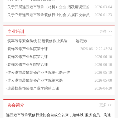
·
关于开展连云港市装饰（材料）企业 活跃度调查的
2026-03-04
通知
·
关于召开连云港市装饰装修行业协会 六届四次会员
2026-01-23
大会的通知
专业培训
更多 >>
·
筑牢装修安全防线 防范装修作业风险 ——连云港
市装饰装修行业安全质量专项培训（第二期）成功
·
装饰装修产业学院第十课
2026-06-12 22:43:24
举办
·
装饰装修产业学院第九课
2026-06-10
·
装饰装修产业学院第八课
2026-06-30 22:43:44
2026-06-10
·
连云港市装饰装修产业学院第七课开讲
2026-05-19
·
连云港市装饰装修产业学院第六课
2026-05-08
·
连装协装饰装修产业学院第五课
2026-04-20
协会简介
更多 >>
连云港市装饰装修行业协会自成立以来，始终以“服务会员、沟通