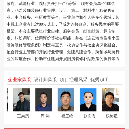
政府、赋能行业、践行责任担当”为宗旨，现有会员单位100余
家，涵盖装饰装修行业管理、设计、施工、材料生产和销售企
业、中介服务、科研教育等企、事业单位和个人等多个领域，其
中规上企业占比达80%以上，已成为连接政企、服务民生的重要
桥梁。本会主要承担行业自律、服务会员、献言献策、标准制
定、纠纷调解、信用评价等社会职能，并在《连云港市住宅小区
装饰装修管理条例》制定与宣贯、校协合作与校企协深化融合、
配合行业主管部门开展行业管理、党建共建合作、跨领域与跨行
业的深度合作、协助市住建局开展旧房装修补贴政策的执行等方
面成果显著，获评“4A级社会组织”、“江苏省优秀装饰协会”、“连
云港市放心消费创建示范行业”、“市级校协合作示范项目”等称
企业家风采
设计师风采
项目经理风采
优秀职工
号。
永田
王余恩
周 涛
祝玉峰
赵庆海
杨梅显