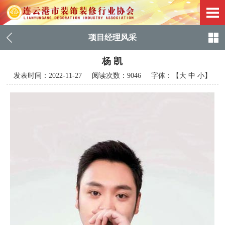
项目经理风采
杨 凯
发表时间：
2022-11-27
阅读次数：9046 字体：【
大
中
小
】