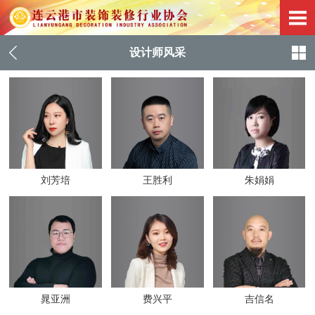
设计师风采
刘芳培
王胜利
朱娟娟
晁亚洲
费兴平
吉信名