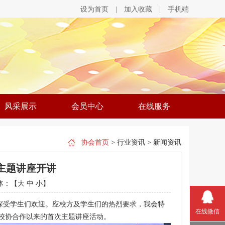
设为首页
|
加入收藏
|
手机端
风采展示
会员中心
在线服务
协会首页
> 行业资讯 > 新闻资讯
主题讲座开讲
体：【
大
中
小
】
深受学生们欢迎。应校方及学生们的热烈要求，我会特
在线微信
校协合作以来的首次主题讲座活动。