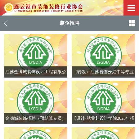
装企招聘
江苏金满城装饰设计工程有限公
（转发）江苏省连云港中等专业
司招聘预结算专员（装饰）
学校2025届毕业生校园招聘会公
告
金满城装饰招聘（预结算专员）
【设计·就业】设计学院2023年招
聘会“职”等你来！