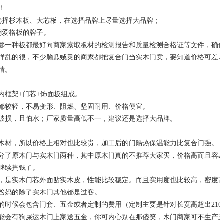
！
选择杉木板、大芯板，在选择品牌上尽量选择大品牌；
翻爱格板的牌子。
哪一种板都最好向商家索取板材的检测报告和质量检测合格证等文件，确
样乱的很，不少脑瓜贼灵的商家都把复合门当实木门卖，要知道价格可差70
睛。
内框架+门芯+饰面板组成。
都较轻，不易变形、阻燃、坚固耐用、价格便宜。
破损，且怕水；厂家质量高低不一，建议还是选择大品牌。
木材，所以价格上相对也比较贵，加工后的门隔热保温能力比复合门强。
分了原木门与实木门两种，其中原木门真的不推荐大家买，价格高而且容
继续掏钱了。
，是实木门芯外面贴实木皮，性能比较稳定。而且实用度也比较高，密度
爸妈的除了实木门其他都是过客。
的时候会包含门套、五金或者定制的费用（定制主要是针对长宽高超出2100高
能会有狗屎运木门上家送五金，你可内心别在那傻笑，木门商家可不生产