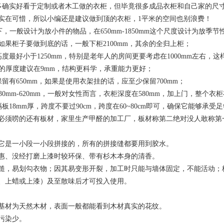
多确实好看于定制或者木工做的衣柜，但毕竟很多成品衣柜和自己家的尺
实在可惜，所以小编还是建议做到顶的衣柜，1平米的空间也别浪费！
以下，一般设计为放小件的物品，在650mm-1850mm这个尺度设计为放季
如果柜子要做到底的话，一般下柜2100mm，其余的全归上柜；
度最好小于1250mm，特别是老年人的房间更要考虑在1000mm左右，这样使
抽屉的厚度建议在9mm，结构更科学，承重能力更好；
留有650mm，如果是使用衣架挂的话，应至少保留700mm；
30mm-620mm，一般对女性而言，衣柜深度在580mm，加上门，整个衣柜
板18mm厚，跨度不要过90cm，跨度在60~80cm即可，确保它能够承
必须唠的还有板材，家里生产甲醛的加工厂，板材称第二绝对没人敢称第
它是一小段一小段拼接的，所有的拼接缝都要用到胶水。
惠、没经打磨上漆时较环保、带有杉木本身的清香。
糙，易划勾衣物；因其易变形开裂，加工时只能与墙体固定，不能活动；
、上蜡或上漆）及至散味后才可投入使用。
基材为天然木材，表面一般都能看到木材真实的花纹。
污染少。