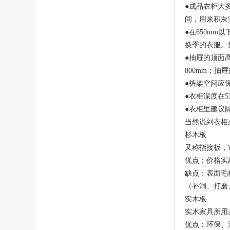
●成品衣柜大
间，用来积灰
●在650mm
换季的衣服。
●抽屉的顶面高
800mm；
●裤架空间应保
●衣柜深度在5
●衣柜里建议隔
当然说到衣柜
杉木板
又称指接板，
优点：价格实
缺点：表面毛
（补洞、打磨
实木板
实木家具所用
优点：环保、