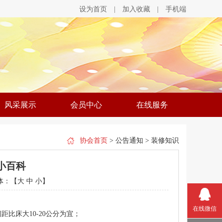
设为首页
|
加入收藏
|
手机端
风采展示
会员中心
在线服务
协会首页
> 公告通知 > 装修知识
小百科
体：【
大
中
小
】
在线微信
比床大10-20公分为宜；