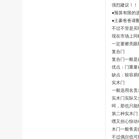
强烈建议！！
●预算有限的
●土豪爸爸请
不过不管是买
现在市场上同
一定要擦亮眼
复合门
复合门一般是
优点：门重量
缺点：较容易
实木门
一般选用名贵
实木门实际又
呵，那也只能
第二种实木门
嘿又担心惊动
木门一般售卖
不过偶尔也可