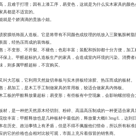
高，且难于打理；因有上漆工序，易变色，这就是为什么实木家具的颜色
家具都是不适宜的。
能就是个娇滴滴的贵族小姐。
渍胶膜纸饰面人造板。它是将带有不同颜色或纹理的纸放入三聚氰胺树脂
表面，经热压而成的装饰板。
惠；不变形、不开裂、不褪色；色彩丰富；装配和拆卸都十分方便，加工
环保上。甲醛超标的人造板生产的家具，会造成室内环境的污染。消费者
味，则多属甲醛超标，不宜购买。
又叫大芯板，它利用天然旋切单板与实木拼板经涂胶、热压而成的板材。
惠；易加工，是木工手工制做家具的常用板，较适合做家具内饰板。
木工板的甲酫释放量超标；易变形；有些板有中空现象，会影响螺丝咬合
板材，是一种把天然原木经切剖、粉碎、高温高压制成的一种更适合家具
花纹丰富；甲醛释放也是几种板材中最低的，释放量大概0.3mg/L，达到日
本在历史、政治事情上有矛盾，但是不得不佩服他们惜命，所以所有标准
应的它的价格也会相对比较可观，市面上充斥着假冒的销售商。