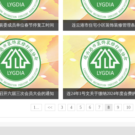
装委成员单位春节停复工时间
连云港市住宅小区装饰装修管理条
召开六届三次会员大会的通知
连24年1号文关于缴纳2024年度会费
1...
<<
3
4
5
6
7
8
9
10