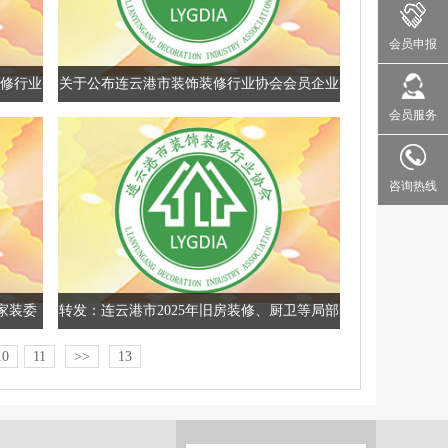
会员申报
装修行业
关于公布连云港市装饰装修行业协会会员企业
会员服务
综合评估（住宅装饰类）结果的通知
咨询热线
家装委
转发：连云港市2025年旧房装修、厨卫等局部
改造所需物品和材料购置补贴申领公告
10
11
>>
13