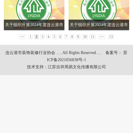
关于组织开展2024年度连云港市
关于组织开展2024年度连云港市
装饰装修行业先进工作者的通知
装饰装修行业优秀项目经理的通
<<
1
2
3
4
5
6
7
8
9
10
11
>>
13
知
连云港市装饰装修行业协会 .....All Rights Reserved.....
备案号： 苏
ICP备2021056838号-1
技术支持：
江苏吉祥周易文化传播有限公司